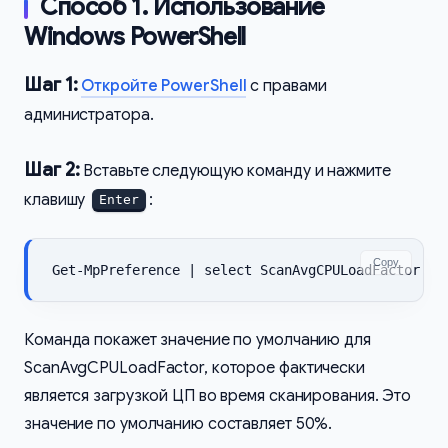
Способ 1. Использование
Windows PowerShell
Шаг 1:
Откройте PowerShell
с правами
администратора.
Шаг 2:
Вставьте следующую команду и нажмите
клавишу
:
Enter
Copy
Get-MpPreference | select ScanAvgCPULoadFactor
Команда покажет значение по умолчанию для
ScanAvgCPULoadFactor, которое фактически
является загрузкой ЦП во время сканирования. Это
значение по умолчанию составляет 50%.