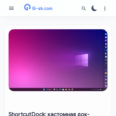
ShortcutDock: кастомная док-