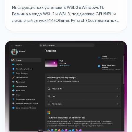
Инструкция, как установить WSL 3 в Windows 11.
Разница между WSL 2 и WSL 3, поддержка GPU/NPU и
локальный запуск ИИ (Ollama, PyTorch) без накладных
расходов.