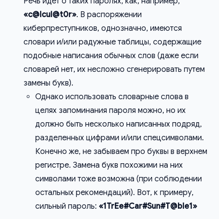
Речь идет о таких паролях, как, например,
«c@lcul@t0r»
. В распоряжении
киберпреступников, однозначно, имеются
словари и/или радужные таблицы, содержащие
подобные написания обычных слов (даже если
словарей нет, их несложно сгенерировать путем
замены букв).
Однако использовать словарные слова в
целях запоминания пароля можно, но их
должно быть несколько написанных подряд,
разделенных цифрами и/или спецсимволами.
Конечно же, не забываем про буквы в верхнем
регистре. Замена букв похожими на них
символами тоже возможна (при соблюдении
остальных рекомендаций). Вот, к примеру,
сильный пароль:
«1TrEe#Car#Sun#T@ble1»