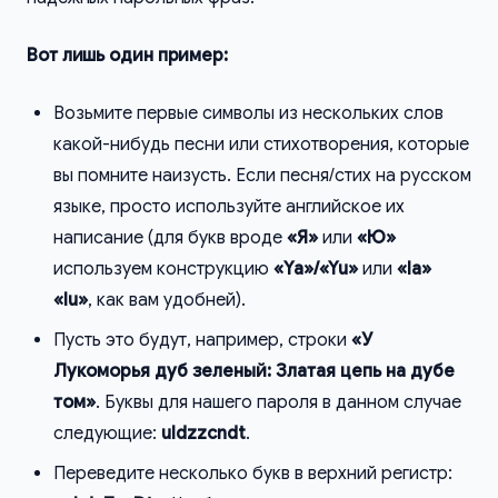
Вот лишь один пример:
Возьмите первые символы из нескольких слов
какой-нибудь песни или стихотворения, которые
вы помните наизусть. Если песня/стих на русском
языке, просто используйте английское их
написание (для букв вроде
«Я»
или
«Ю»
используем конструкцию
«Ya»/«Yu»
или
«Ia»
«Iu»
, как вам удобней).
Пусть это будут, например, строки
«У
Лукоморья дуб зеленый: Златая цепь на дубе
том»
. Буквы для нашего пароля в данном случае
следующие:
uldzzcndt
.
Переведите несколько букв в верхний регистр: