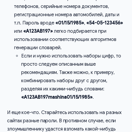
телефонов, серийные номера документов,
регистрационные номера автомобилей, даты и
т.п. Пароль вроде
«01/15/1985»
,
«54-05-123456»
или
«A123AB197»
легко подбирается при
использовании соответствующих алгоритмов
генерации словарей.
Если и нужно использовать наборы цифр, то
просто следуем описанным выше
рекомендациям. Также можно, к примеру,
комбинировать наборы друг с другом,
разделяя их какими-нибудь словами:
«A123AB197mashina01/15/1985»
.
И еще кое-что. Старайтесь использовать на разных
сайтах разные пароли. В противном случае, если
злоумышленнику удастся взломать какой-нибудь