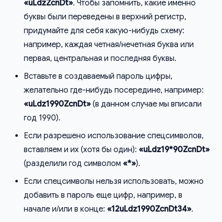
«uLdzZcnDt»
. Чтобы запомнить, какие именно
буквы были переведены в верхний регистр,
придумайте для себя какую-нибудь схему:
например, каждая четная/нечетная буква или
первая, центральная и последняя буквы.
Вставьте в создаваемый пароль цифры,
желательно где-нибудь посередине, например:
«uLdz1990ZcnDt»
(в данном случае мы вписали
год 1990).
Если разрешено использование спецсимволов,
вставляем и их (хотя бы один):
«uLdz19*90ZcnDt»
(разделили год символом
«*»
).
Если спецсимволы нельзя использовать, можно
добавить в пароль еще цифр, например, в
начале и/или в конце:
«12uLdz1990ZcnDt34»
.