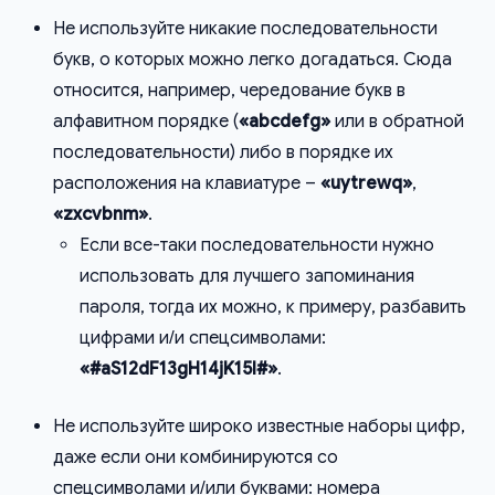
Не используйте никакие последовательности
букв, о которых можно легко догадаться. Сюда
относится, например, чередование букв в
алфавитном порядке (
«abcdefg»
или в обратной
последовательности) либо в порядке их
расположения на клавиатуре –
«uytrewq»
,
«zxcvbnm»
.
Если все-таки последовательности нужно
использовать для лучшего запоминания
пароля, тогда их можно, к примеру, разбавить
цифрами и/и спецсимволами:
«#aS12dF13gH14jK15l#»
.
Не используйте широко известные наборы цифр,
даже если они комбинируются со
спецсимволами и/или буквами: номера