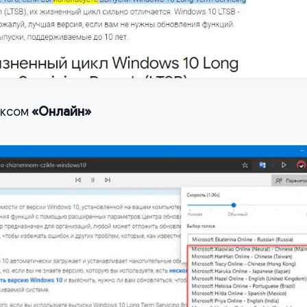
иксом
«Онлайн»