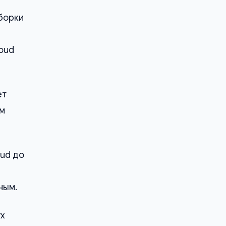
сборки
loud
ет
ом
oud до
ным.
ух