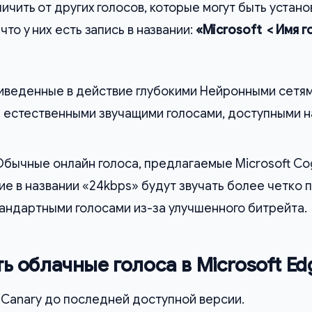
личить от других голосов, которые могут быть устан
что у них есть запись в названии:
«Microsoft < Имя г
иведенные в действие глубокими Нейронными сетям
 естественными звучащими голосами, доступными н
Обычные онлайн голоса, предлагаемые Microsoft Cog
ие в названии «24kbps» будут звучать более четко 
тандартными голосами из-за улучшенного битрейта
ь облачные голоса в Microsoft Ed
 Canary до последней доступной версии.