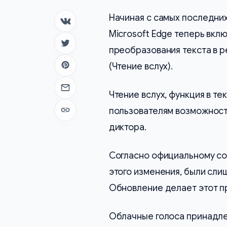
Начиная с самых последних
Поделиться в ВК
Microsoft Edge теперь вкл
Поделиться в Twitter
преобразования текста в ре
(Чтение вслух).
Поделиться в Pinterest
Отправить на почту
Чтение вслух, функция в те
пользователям возможност
Копировать ссылку
диктора.
Согласно официальному соо
этого изменения, были сли
Обновление делает этот п
Облачные голоса принадлеж