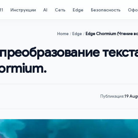
11
Инструкции
AI
Сеть
Edge
Безопасность
Офо
Home
Edge
Edge Chormium (Чтение вс
преобразование текста
hormium.
Публикация:
19 Aug