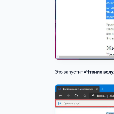
Это запустит
«Чтение вслу