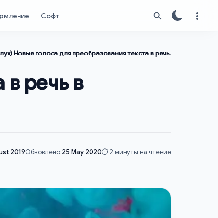
рмление
Софт
лух) Новые голоса для преобразования текста в речь.
 в речь в
ust 2019
Обновлено:
25 May 2020
⏱️ 2 минуты на чтение