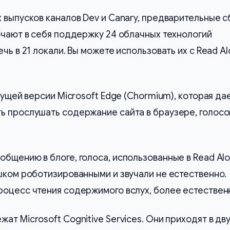
 выпусков каналов Dev и Canary, предварительные 
ючают в себя поддержку 24 облачных технологий
чь в 21 локали. Вы можете использовать их с Read A
кущей версии Microsoft Edge (Chormium), которая да
ь прослушать содержание сайта в браузере, голос
бщению в блоге, голоса, использованные в Read Al
шком роботизированными и звучали не естественно.
роцесс чтения содержимого вслух, более естествен
ат Microsoft Cognitive Services. Они приходят в дв