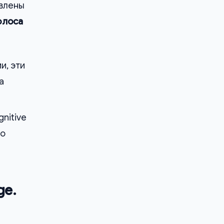
овлены
олоса
и, эти
а
nitive
по
.
ge.