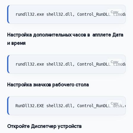
Copy
rundll32.exe shell32.dll, Control_RunDLL timedate
Настройка дополнительных часов в апплете Дата
и время
Copy
rundll32.exe shell32.dll, Control_RunDLL timedate
Настройка значков рабочего стола
Copy
RunDll32.EXE shell32.dll, Control_RunDLL desk.cpl
Откройте Диспетчер устройств