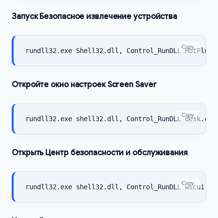
Запуск Безопасное извлечение устройства
Copy
rundll32.exe Shell32.dll, Control_RunDLL HotPlug.
Откройте окно настроек Screen Saver
Copy
rundll32.exe shell32.dll, Control_RunDLL desk.cpl
Открыть Центр безопасности и обслуживания
Copy
rundll32.exe shell32.dll, Control_RunDLL wscui.cp