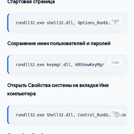
Стартовая страница
Copy
rundll32.exe shell32.dll, Options_RunDLL 3
Сохранение имен пользователей и паролей
Copy
rundll32.exe keymgr.dll, KRShowKeyMgr
Открыть Свойства системы на вкладке Имя
компьютера
Copy
rundll32.exe Shell32.dll, Control_RunDLL sysdm.cp