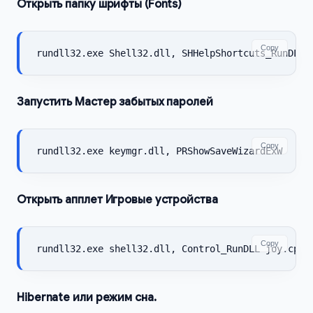
Открыть папку шрифты (Fonts)
Copy
rundll32.exe Shell32.dll, SHHelpShortcuts_RunDLL 
Запустить Мастер забытых паролей
Copy
rundll32.exe keymgr.dll, PRShowSaveWizardExW
Открыть апплет Игровые устройства
Copy
rundll32.exe shell32.dll, Control_RunDLL joy.cpl
Hibernate или режим сна.