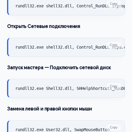
Copy
rundll32.exe shell32.dll, Control_RunDLL irprops.
Открыть Сетевые подключения
Copy
rundll32.exe shell32.dll, Control_RunDLL ncpa.cpl
Запуск мастера — Подключить сетевой диск
Copy
rundll32.exe Shell32.dll, SHHelpShortcuts_RunDLL 
Замена левой и правой кнопки мыши
Copy
rundll32.exe User32.dll, SwapMouseButton