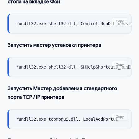
стола на вкладке Фон
Copy
rundll32.exe shell32.dll, Control_RunDLL desk.cpl
Запустить мастер установки принтера
Copy
rundll32.exe shell32.dll, SHHelpShortcuts_RunDLL 
Запустить Мастер добавления стандартного
порта TCP / IP принтера
Copy
rundll32.exe tcpmonui.dll, LocalAddPortUI