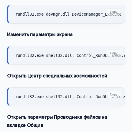
Copy
rundll32.exe devmgr.dll DeviceManager_Execute
Изменить параметры экрана
Copy
rundll32.exe shell32.dll, Control_RunDLL desk.cpl
Открыть Центр специальных возможностей
Copy
rundll32.exe shell32.dll, Control_RunDLL access.c
Открыть параметры Проводника файлов на
вкладке Общие