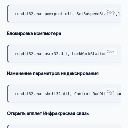
Copy
rundll32.exe powrprof.dll, SetSuspendState 0,1,0
Блокировка компьютера
Copy
rundll32.exe user32.dll, LockWorkStation
Изменение параметров индексирования
Copy
rundll32.exe shell32.dll, Control_RunDLL srchadmi
Открыть апплет Инфракрасная связь