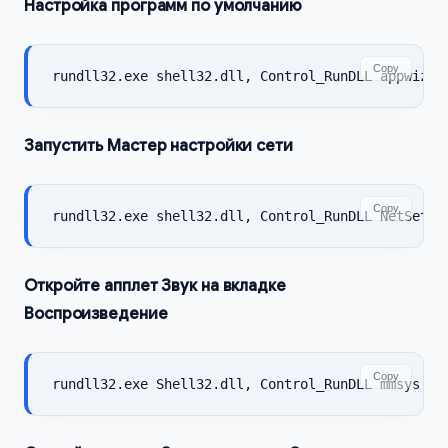
Настройка программ по умолчанию
Copy
rundll32.exe shell32.dll, Control_RunDLL appwiz.c
Запустить Мастер настройки сети
Copy
rundll32.exe shell32.dll, Control_RunDLL NetSetup
Откройте апплет Звук на вкладке
Воспроизведение
Copy
rundll32.exe Shell32.dll, Control_RunDLL mmsys.cp