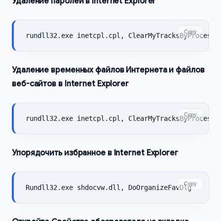
Удаление паролей в Internet Explorer
Copy
rundll32.exe inetcpl.cpl, ClearMyTracksByProcess 
Удаление временных файлов Интернета и файлов
веб-сайтов в Internet Explorer
Copy
rundll32.exe inetcpl.cpl, ClearMyTracksByProcess 
Упорядочить избранное в Internet Explorer
Copy
Rundll32.exe shdocvw.dll, DoOrganizeFavDlg