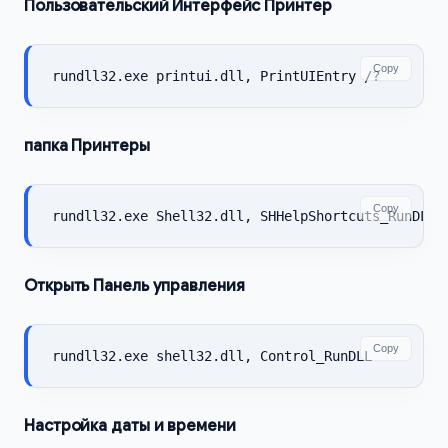
Пользовательский Интерфейс Принтер
Copy
rundll32.exe printui.dll, PrintUIEntry /?
папка Принтеры
Copy
rundll32.exe Shell32.dll, SHHelpShortcuts_RunDLL 
Открыть Панель управления
Copy
rundll32.exe shell32.dll, Control_RunDLL
Настройка даты и времени