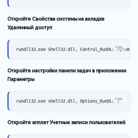
Откройте Свойства системы на вкладке
Удаленный доступ
Copy
rundll32.exe Shell32.dll, Control_RunDLL sysdm.cp
Откройте настройки панели задач в приложении
Параметры
Copy
rundll32.exe shell32.dll, Options_RunDLL 1
Откройте апплет Учетные записи пользователей