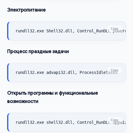
Электропитание
Copy
rundll32.exe Shell32.dll, Control_RunDLL powercfg
Процесс праздные задачи
Copy
rundll32.exe advapi32.dll, ProcessIdleTasks
Открыть программы и функциональные
возможности
Copy
rundll32.exe shell32.dll, Control_RunDLL appwiz.c