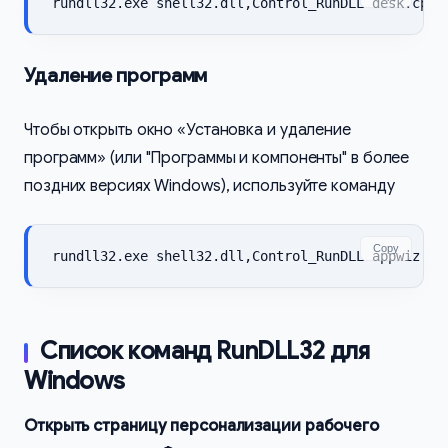
rundll32.exe shell32.dll,Control_RunDLL desk.cpl
Удаление программ
Чтобы открыть окно «Установка и удаление
программ» (или "Программы и компоненты" в более
поздних версиях Windows), используйте команду
Copy
rundll32.exe shell32.dll,Control_RunDLL appwiz.cp
Список команд RunDLL32 для
Windows
Открыть страницу персонализации рабочего