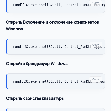
Copy
rundll32.exe shell32.dll, Control_RunDLL nusrmgr.
Открыть Включение и отключение компонентов
Windows
Copy
rundll32.exe shell32.dll, Control_RunDLL appwiz.c
Откройте брандмауэр Windows
Copy
rundll32.exe shell32.dll, Control_RunDLL firewall
Открыть свойства клавиатуры