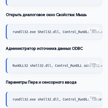
Открыть диалоговое окно Свойства: Мышь
Copy
rundll32.exe Shell32.dll, Control_RunDLL main.cpl
Администратор источника данных ODBC
Copy
RunDLL32 shell32.dll, Control_RunDLL odbccp32.cpl
Параметры Пера и сенсорного ввода
Copy
rundll32.exe shell32.dll, Control_RunDLL tabletpc