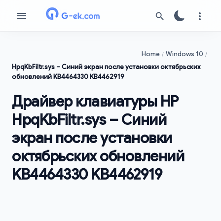
Home
Windows 10
HpqKbFiltr.sys – Синий экран после установки октябрьских
обновлений KB4464330 KB4462919
Драйвер клавиатуры HP
HpqKbFiltr.sys – Синий
экран после установки
октябрьских обновлений
KB4464330 KB4462919