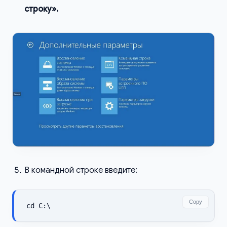
строку».
В командной строке введите:
Copy
cd C:\ 