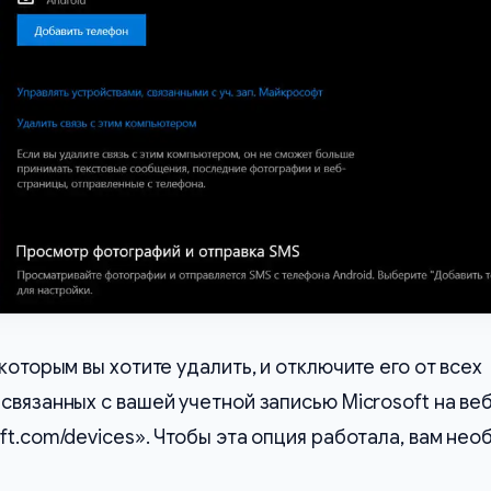
которым вы хотите удалить, и отключите его от всех
связанных с вашей учетной записью Microsoft на ве
ft.com/devices». Чтобы эта опция работала, вам не