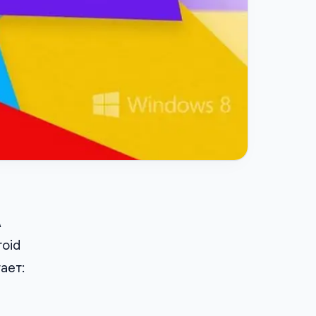
\
roid
ает: