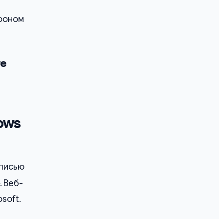
ефоном
те
ows
дписью
. Веб-
soft.