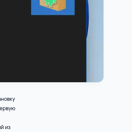
ановку
первую
й из