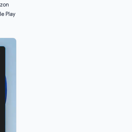
azon
e Play