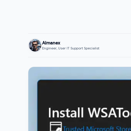
Almanex
Engineer, User IT Support Specialist