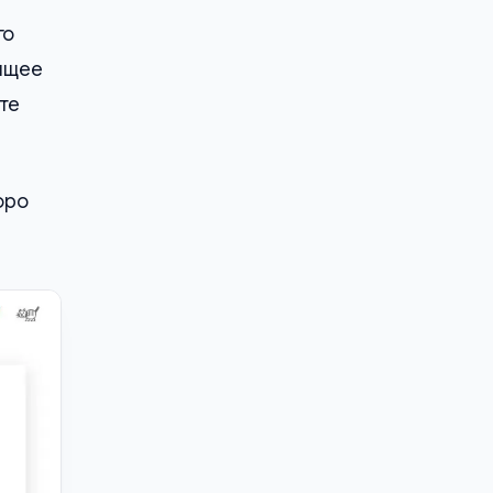
го
оящее
те
оро