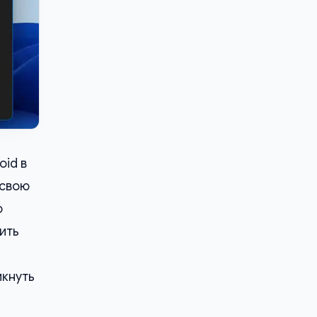
oid в
 свою
о
тить
икнуть