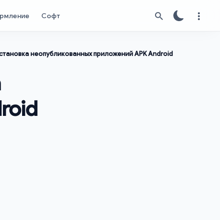
рмление
Софт
 установка неопубликованных приложений APK Android
а
roid