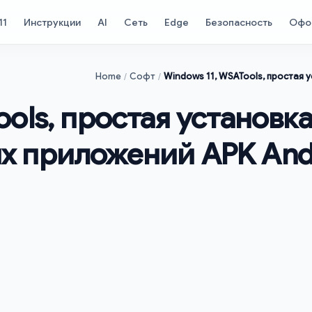
11
Инструкции
AI
Сеть
Edge
Безопасность
Офо
Home
Софт
Windows 11, WSATools, простая
ols, простая установк
х приложений APK And