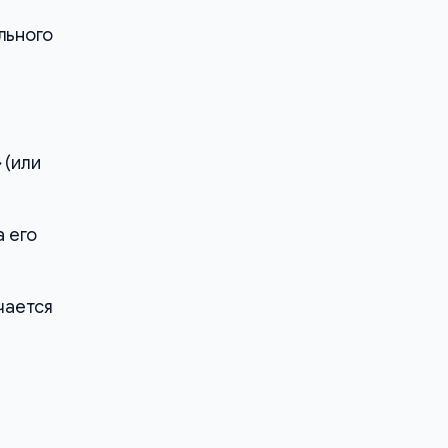
льного
»
(или
 его
чается