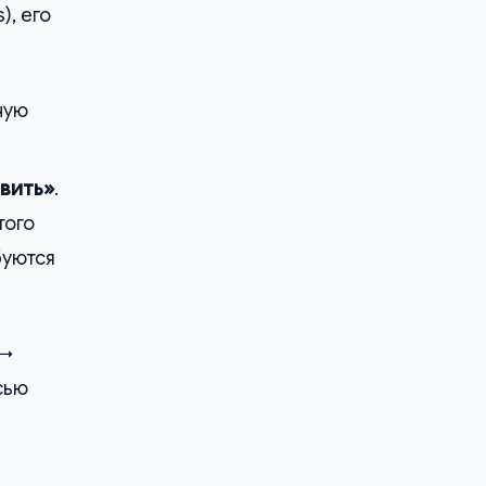
), его
ную
вить»
.
того
буются
→
сью