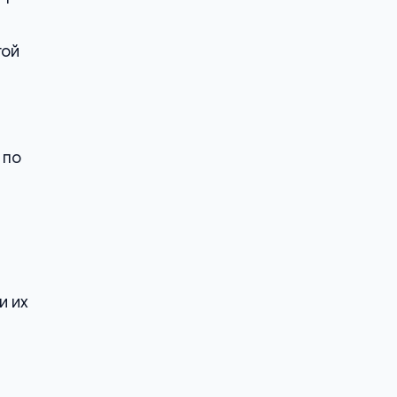
той
 по
и их