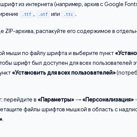
шрифт из интернета (например, архив с Google Fonts
ширение
,
или
.
.ttf
.otf
.ttc
де ZIP-архива, распакуйте его содержимое в отдель
ой мыши по файлу шрифта и выберите пункт
«Устано
чтобы шрифт был доступен для всех пользователей э
пункт
«Установить для всех пользователей»
(потре
: перейдите в
«Параметры»
→
«Персонализация»
ретащите файлы шрифтов мышкой в область с надпи
»
.