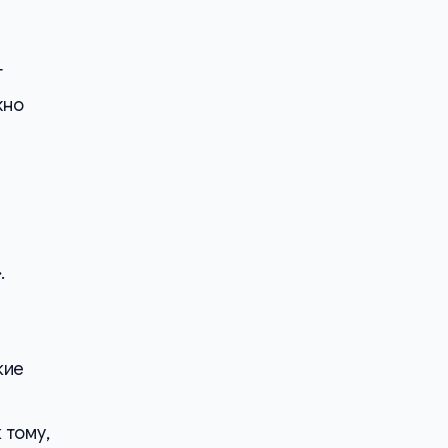
т
жно
»
.
кие
 тому,