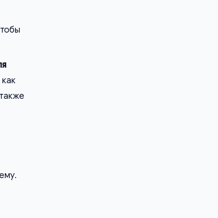
Чтобы
ля
 как
 также
ему.