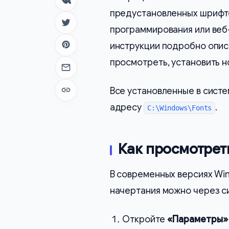
Поделиться в ВК
предустановленных шрифто
Поделиться в Twitter
программирования или веб-
инструкции подробно описа
Поделиться в Pinterest
просмотреть, установить н
Отправить на почту
Все установленные в систе
Копировать ссылку
адресу
.
C:\Windows\Fonts
Как просмотрет
В современных версиях Wi
начертания можно через с
Откройте
«Параметры»