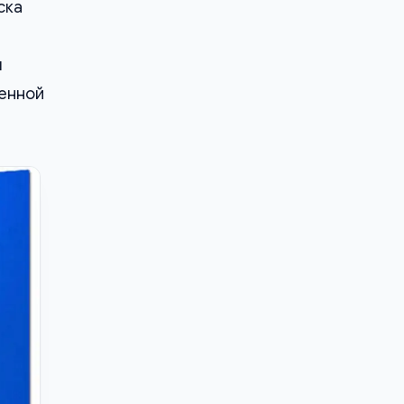
ска
ы
щенной