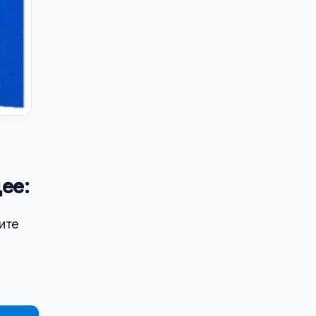
ее:
тите