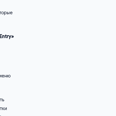
оторые
Entry»
 меню
ть
тки