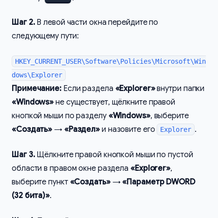
Шаг 2.
В левой части окна перейдите по
следующему пути:
HKEY_CURRENT_USER\Software\Policies\Microsoft\Win
dows\Explorer
Примечание:
Если раздела
«Explorer»
внутри папки
«Windows»
не существует, щёлкните правой
кнопкой мыши по разделу
«Windows»
, выберите
«Создать»
→
«Раздел»
и назовите его
.
Explorer
Шаг 3.
Щёлкните правой кнопкой мыши по пустой
области в правом окне раздела
«Explorer»
,
выберите пункт
«Создать»
→
«Параметр DWORD
(32 бита)»
.