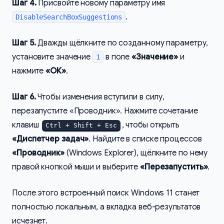
Шаг 4.
Присвойте новому параметру имя
.
DisableSearchBoxSuggestions
Шаг 5.
Дважды щёлкните по созданному параметру,
установите значение
в поле
«Значение»
и
1
нажмите
«ОК»
.
Шаг 6.
Чтобы изменения вступили в силу,
перезапустите «Проводник». Нажмите сочетание
клавиш
, чтобы открыть
Ctrl + Shift + Esc
«Диспетчер задач»
. Найдите в списке процессов
«Проводник»
(Windows Explorer), щёлкните по нему
правой кнопкой мыши и выберите
«Перезапустить»
.
После этого встроенный поиск Windows 11 станет
полностью локальным, а вкладка веб-результатов
исчезнет.