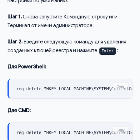
настройки по умолчанию:
Шаг 1.
Снова запустите Командную строку или
Терминал от имени администратора.
Шаг 2.
Введите следующую команду для удаления
созданных ключей реестра и нажмите
:
Enter
Для PowerShell:
Copy
reg delete "HKEY_LOCAL_MACHINE\SYSTEM\CurrentCont
Для CMD
:
Copy
reg delete "HKEY_LOCAL_MACHINE\SYSTEM\CurrentCont