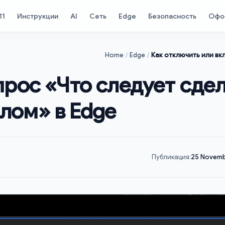
11
Инструкции
AI
Сеть
Edge
Безопасность
Офо
Home
Edge
Как отключить или вк
прос «Что следует сдел
лом» в Edge
Публикация:
25 Novemb