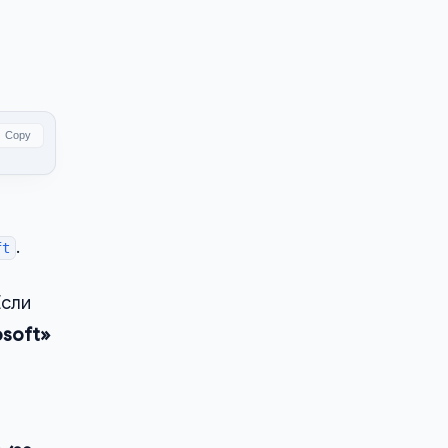
Copy
.
ft
Если
osoft»