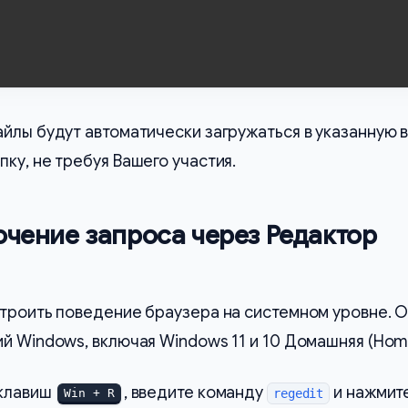
йлы будут автоматически загружаться в указанную 
ку, не требуя Вашего участия.
ючение запроса через Редактор
строить поведение браузера на системном уровне. 
й Windows, включая Windows 11 и 10 Домашняя (Hom
клавиш
, введите команду
и нажмит
Win + R
regedit