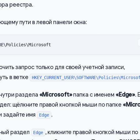
ора реестра.
щему пути в левой панели окна:
RE\Policies\Microsoft
ючить запрос только для своей учетной записи,
уть в ветке
HKEY_CURRENT_USER\SOFTWARE\Policies\Microso
внутри раздела
«Microsoft»
папка с именем
«Edge»
. 
здел: щёлкните правой кнопкой мыши по папке
«Micr
и задайте имя
.
Edge
ный раздел
, кликните правой кнопкой мыши по
Edge