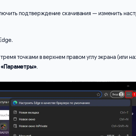
лючить подтверждение скачивания — изменить нас
Edge.
 тремя точками в верхнем правом углу экрана (или н
т
«Параметры»
.