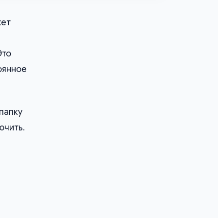
жет
Это
оянное
 папку
ючить.