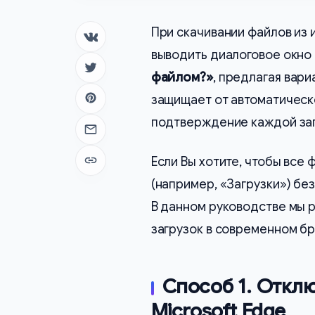
При скачивании файлов из 
Поделиться в ВК
выводить диалоговое окно
Поделиться в Twitter
файлом?»
, предлагая вари
защищает от автоматическ
Поделиться в Pinterest
подтверждение каждой заг
Отправить на почту
Если Вы хотите, чтобы все
Копировать ссылку
(например, «Загрузки») бе
В данном руководстве мы 
загрузок в современном бр
Способ 1. Откл
Microsoft Edge