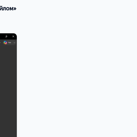
айлом»