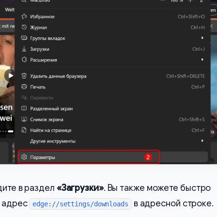
дите в раздел
«Загрузки»
. Вы также можете быстро
в адрес
в адресной строке.
edge://settings/downloads