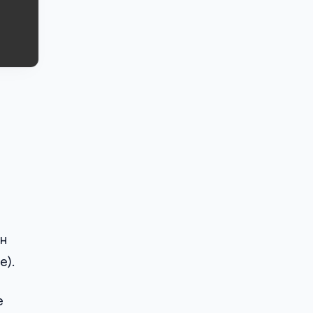
в
Он
e).
е