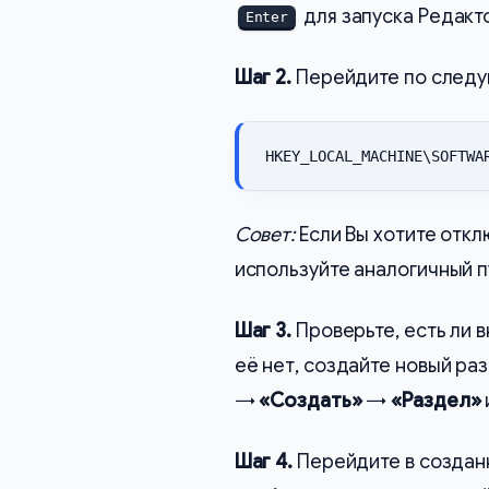
для запуска Редакт
Enter
Шаг 2.
Перейдите по следую
HKEY_LOCAL_MACHINE\SOFTWA
Совет:
Если Вы хотите откл
используйте аналогичный п
Шаг 3.
Проверьте, есть ли 
её нет, создайте новый ра
→
«Создать»
→
«Раздел»
Шаг 4.
Перейдите в создан