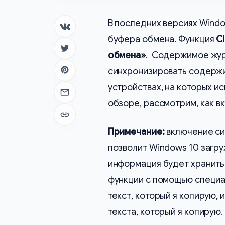
В последних версиях Windo
Поделиться в ВК
буфера обмена. Функция
C
Поделиться в Twitter
обмена»
. Содержимое журн
синхронизировать содержи
Поделиться в Pinterest
устройствах, на которых ис
Отправить на почту
обзоре, рассмотрим, как в
Копировать ссылку
Примечание:
включение си
позволит Windows 10 загр
информация будет хранитьс
функции с помощью специа
текст, который я копирую,
текста, который я копирую.