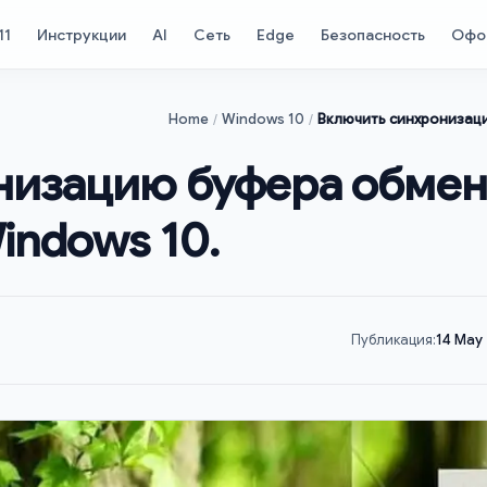
11
Инструкции
AI
Сеть
Edge
Безопасность
Офо
Home
Windows 10
Включить синхронизаци
низацию буфера обме
indows 10.
Публикация:
14 May