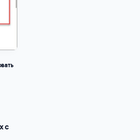
овать
х с