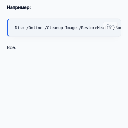
Например:
Copy
Dism /Online /Cleanup-Image /RestoreHealth /Sourc
Все.