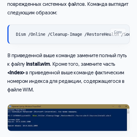
поврежденных системных файлов. Команда выглядит
следующим образом:
Copy
Dism /Online /Cleanup-Image /RestoreHealth /Sourc
В приведенной выше команде замените полный путь
к файлу
install.wim
. Кроме того, замените часть
<Index>
в приведенной выше команде фактическим
номером индекса для редакции, содержащегося в
файле WIM.