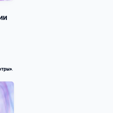
ии
етры»
.