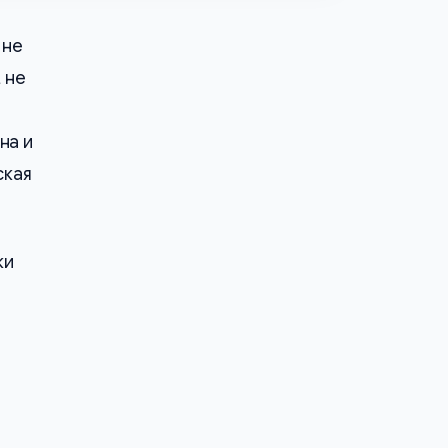
 не
 не
на и
ская
ки