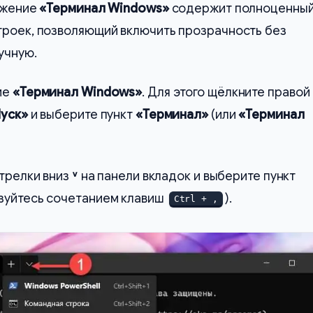
ложение
«Терминал Windows»
содержит полноценны
троек, позволяющий включить прозрачность без
учную.
ие
«Терминал Windows»
. Для этого щёлкните правой
уск»
и выберите пункт
«Терминал»
(или
«Терминал
трелки вниз
˅
на панели вкладок и выберите пункт
зуйтесь сочетанием клавиш
).
Ctrl + ,