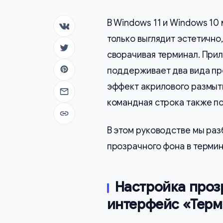
В Windows 11 и Windows 10
Поделиться в ВК
только выглядит эстетично
Поделиться в Twitter
сворачивая терминал. Пр
поддерживает два вида пр
Поделиться в Pinterest
эффект акрилового размытия
Отправить на почту
командная строка также п
Копировать ссылку
В этом руководстве мы ра
прозрачного фона в термин
Настройка проз
интерфейс «Тер