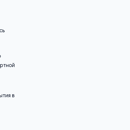
сь
ю
ортной
ытия в