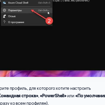
рите профиль, для которого хотите настроить
Командная строка»
,
«PowerShell»
или
«По умолчани
разу ко всем профилям).