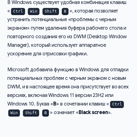
В Windows существует удобная комбинация клавиш
«
», которая позволяет
Ctrl
Win
Shift
B
устранить потенциальные «проблемы с черным
экраном» путем удаления буфера рабочего стола и
повторного создания его из DWM (Desktop Window
Manager), который использует аппаратное
ускорение для отрисовки графики.
Microsoft добавила функцию в Windows для отладки
потенциальных проблем с черным экраном с новым
DWM, и в настоящее время она присутствует во всех
версиях, включая Windows 11 версии 23H2 или
Windows 10. Буква «
B
» в сочетании клавиш «
Ctrl
» означает «
Black screen
».
Win
Shift
B