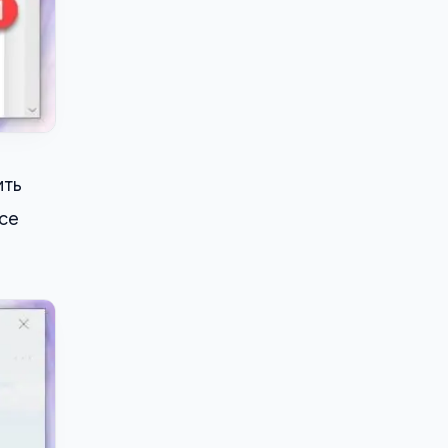
ить
все