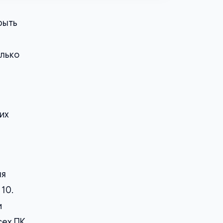
рыть
олько
их
ля
10.
и
сех ПК