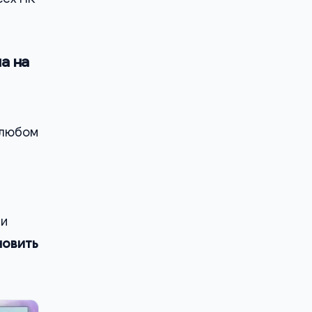
а на
 любом
ми
новить