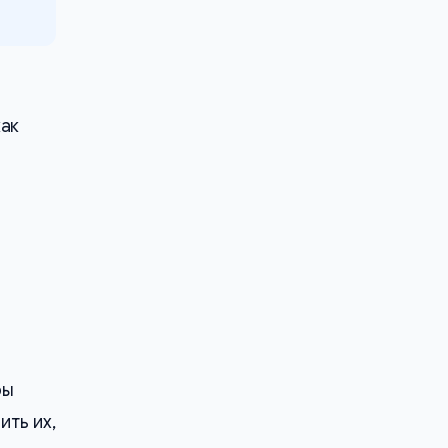
как
ры
ить их,