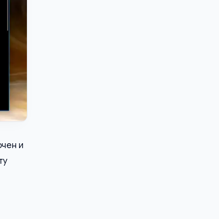
ючен и
ту