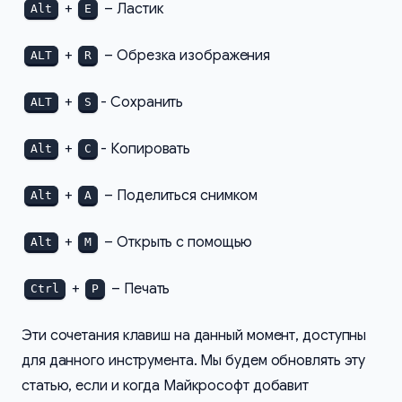
+
– Ластик
Alt
E
+
– Обрезка изображения
ALT
R
+
- Сохранить
ALT
S
+
- Копировать
Alt
C
+
– Поделиться снимком
Alt
A
+
– Открыть с помощью
Alt
M
+
– Печать
Ctrl
P
Эти сочетания клавиш на данный момент, доступны
для данного инструмента. Мы будем обновлять эту
статью, если и когда Майкрософт добавит