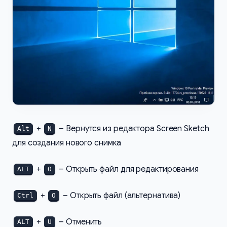
+
– Вернутся из редактора Screen Sketch
Alt
N
для создания нового снимка
+
– Открыть файл для редактирования
ALT
O
+
– Открыть файл (альтернатива)
Ctrl
O
+
– Отменить
ALT
U