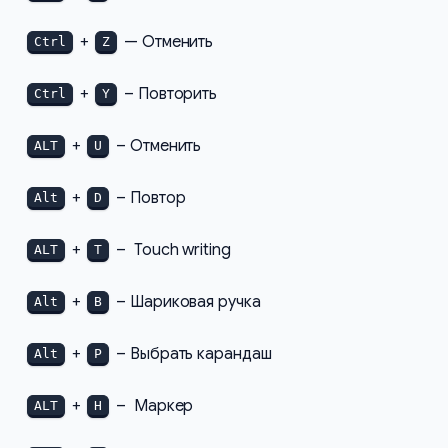
+
— Отменить
Ctrl
Z
+
– Повторить
Ctrl
Y
+
– Отменить
ALT
U
+
– Повтор
Alt
D
+
– Touch writing
ALT
T
+
– Шариковая ручка
Alt
B
+
– Выбрать карандаш
Alt
P
+
– Маркер
ALT
H