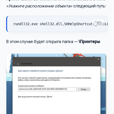
«Укажите расположение объекта»
следующий путь:
Copy
rundll32.exe shell32.dll,SHHelpShortcuts_RunDLL P
В этом случае будет открыта папка —
\Принтеры